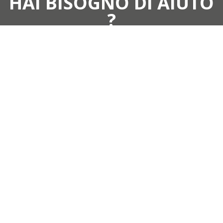
HAI BISOGNO DI AIUTO
?
Contattaci
Centralcarta srl
Via XXV Aprile, 9/13 55011
Badia Pozzeveri, Altopascio (LU)
Italia