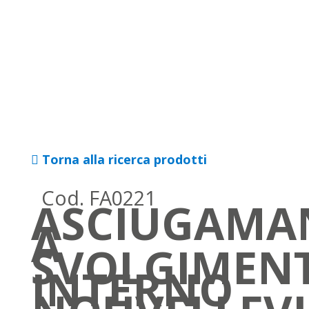
Torna alla ricerca prodotti
Cod. FA0221
ASCIUGAMA
A
SVOLGIMEN
INTERNO