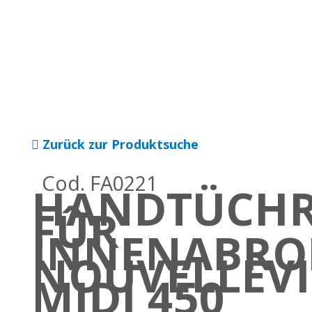
Zurück zur Produktsuche
Cod. FA0221
HANDTÜCHR
FÛR
INNENABRO
NOUVELLEVI
MIDI 450