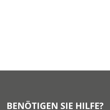
Ich habe die
Datenschutzrichtlinie gelesen
und akzeptiert
BENÖTIGEN SIE HILFE?