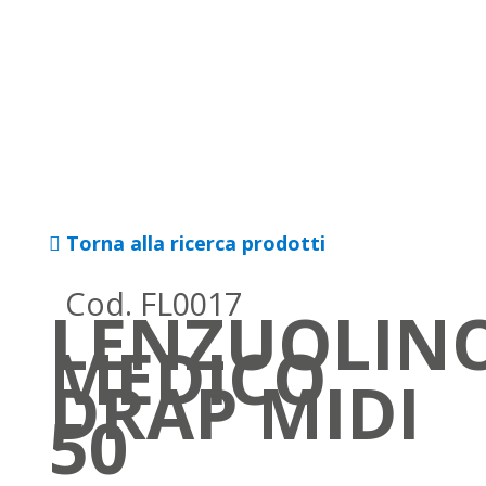
Torna alla ricerca prodotti
Cod. FL0017
LENZUOLIN
MEDICO
DRAP MIDI
50