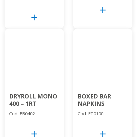
add
add
DRYROLL MONO
BOXED BAR
400 – 1RT
NAPKINS
Cod. FB0402
Cod. FT0100
add
add