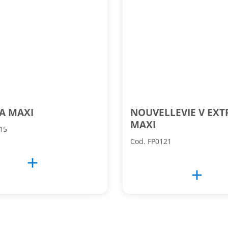
A MAXI
NOUVELLEVIE V EXT
MAXI
15
Cod. FP0121
add
add