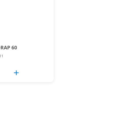
RAP 60
11
add