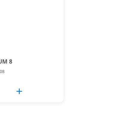
UM 8
208
add