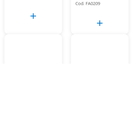
Cod. FA0209
add
add
EXTRA MIDI 450-
PLUS 800 X 2
20 ICF
Cod. FB0419
Cod. FA0109
add