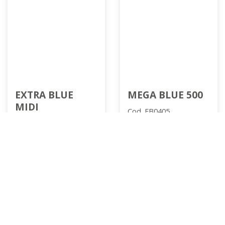
EXTRA BLUE
MEGA BLUE 500
MIDI
Cod. FB0405
Cod. FA0209
add
add