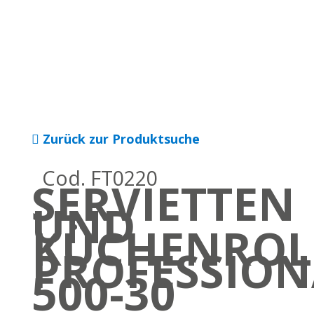
Zurück zur Produktsuche
Cod. FT0220
SERVIETTEN
UND
KÜCHENROL
PROFESSION
500-30