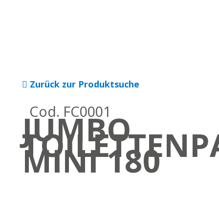
Zurück zur Produktsuche
Cod. FC0001
JUMBO
TOILETTENP
MINI 180