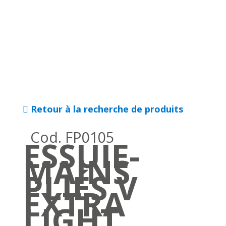
Retour à la recherche de produits
Cod. FP0105
ESSUIE-
MAINS
PLIÉS V
EXTRA
LIGHT