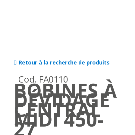
Retour à la recherche de produits
Cod. FA0110
BOBINES À
DÉVIDAGE
CENTRAL
MIDI 450-
27