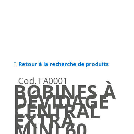
Retour à la recherche de produits
Cod. FA0001
BOBINES À
DÉVIDAGE
CENTRAL
EXTRA
MINI 60