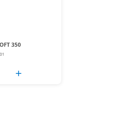
OFT 350
701
add